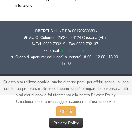
in funzione.
OBERTI
S.r.l. - P.IVA 00170950380 -
Via C. Colombo, 25/27 - 44124 Cassana (FE)
-
Tel. 0532 730219 - Fax 0532 732137
-
e-mail:
info@oberti.fe.it
Orario
di apertura: dal lunedì al venerdì, 8.00 – 12.00 | 13.00 –
17.00
Questo sito utilizza
cookie
, anche di terze parti, per offrirti servizi in linea
DESIGNED BY FABIOURR
con le tue preferenze. Se vuoi saperne di più o negare il consenso a tutti
o ad alcuni cookie fai riferimento alla nostra Privacy Policy.
Chiudendo questo messaggio acconsenti all'uso di cookie.
Chiudi
Privacy Policy